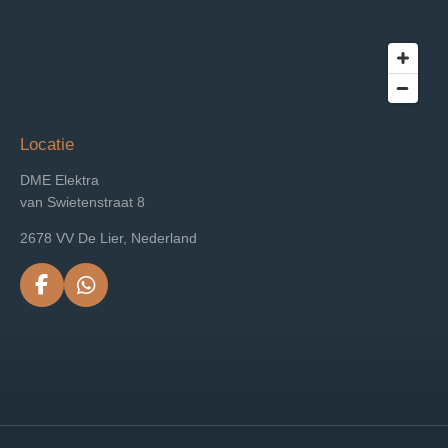
Locatie
DME Elektra
van Swietenstraat 8
2678 VV De Lier, Nederland
F
W
a
h
c
a
e
t
b
s
o
A
o
p
k
p