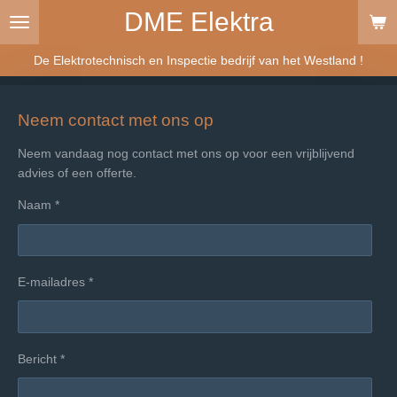
DME Elektra
Ga
direct
naar
De Elektrotechnisch en Inspectie bedrijf van het Westland !
de
hoofdinhoud
Neem contact met ons op
Neem vandaag nog contact met ons op voor een vrijblijvend
advies of een offerte.
Naam *
E-mailadres *
Bericht *