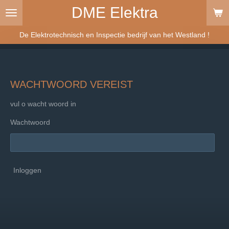
DME Elektra
Ga
direct
naar
De Elektrotechnisch en Inspectie bedrijf van het Westland !
de
hoofdinhoud
WACHTWOORD VEREIST
vul o wacht woord in
Wachtwoord
Inloggen